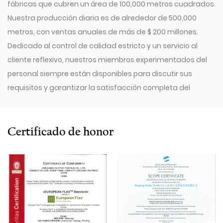
fábricas que cubren un área de 100,000 metros cuadrados.
Nuestra producción diaria es de alrededor de 500,000
metros, con ventas anuales de más de $ 200 millones.
Dedicado al control de calidad estricto y un servicio al
cliente reflexivo, nuestros miembros experimentados del
personal siempre están disponibles para discutir sus
requisitos y garantizar la satisfacción completa del
cliente.
Desde 2009, nuestra compañía ha invertido en una serie
de equipos avanzados, incluidos 600 Toyota Air Jet Booms,
Certificado de honor
300 Picanol Omniplussummum Air-Jet Jet Jet y 100 Picanol
Ribier. También tenemos una máquina de dibujo
Switzerland Staubli Delta110, una máquina de enrollamiento
automática Italia Savio, una máquina de
dimensionamiento de Karl Mayer alemán, una máquina de
deformación de alta velocidad de Suiza Benninger, un