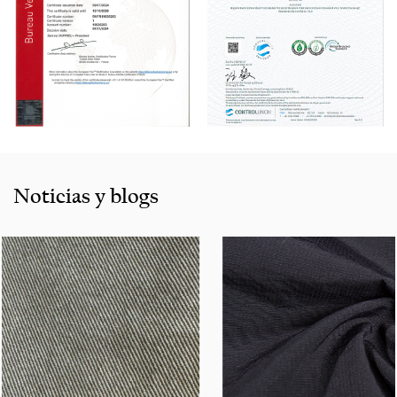
sistema EVS y a los compresores de aire estadounidenses
Sullair.
Con una rica experiencia de ventas y un buen servicio,
nuestros productos se venden bien en todas las ciudades
y provincias en China, y también exportados a clientes en
países y regiones como Estados Unidos, Indonesia,
Bangladesh, Colombia, Egipto, Marruecos, etc. También
cooperamos con muchas marcas que incluyen InditEx,
Noticias y blogs
Gap, Tom Tailor, Walmart, Lidl, Aldi. Ya sea que seleccione
un producto actual de nuestro catálogo o busque
asistencia de ingeniería para su solicitud para su solicitud,
puede hablar con nuestro centro de servicio al cliente
sobre sus requisitos de abastecimiento.