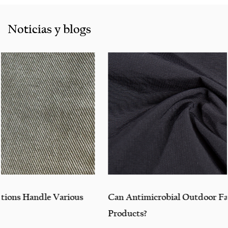
Bangladesh, Colombia, Egipto, Marruecos, etc. También
cooperamos con muchas marcas que incluyen InditEx,
Noticias y blogs
Gap, Tom Tailor, Walmart, Lidl, Aldi. Ya sea que seleccione
un producto actual de nuestro catálogo o busque
asistencia de ingeniería para su solicitud para su solicitud,
puede hablar con nuestro centro de servicio al cliente
sobre sus requisitos de abastecimiento.
Can Antimicrobial Outdoor Fabric Improve Outdoor
Products?