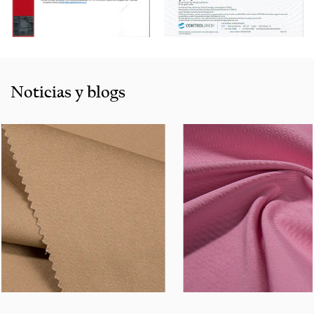
nuestros productos se venden bien en todas las ciudades
y provincias en China, y también exportados a clientes en
países y regiones como Estados Unidos, Indonesia,
Bangladesh, Colombia, Egipto, Marruecos, etc. También
cooperamos con muchas marcas que incluyen InditEx,
Noticias y blogs
Gap, Tom Tailor, Walmart, Lidl, Aldi. Ya sea que seleccione
un producto actual de nuestro catálogo o busque
asistencia de ingeniería para su solicitud para su solicitud,
puede hablar con nuestro centro de servicio al cliente
sobre sus requisitos de abastecimiento.